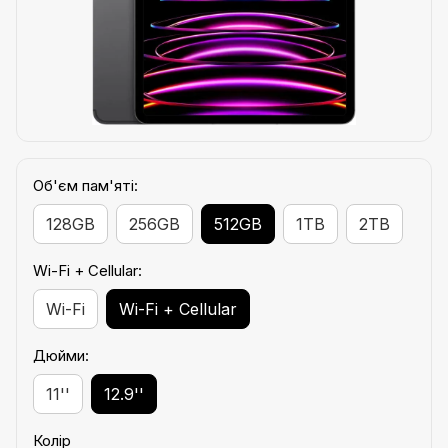
Об'єм пам'яті:
128GB
256GB
512GB
1TB
2TB
Wi-Fi + Cellular:
Wi-Fi
Wi-Fi + Cellular
Дюйми:
11''
12.9''
Колір