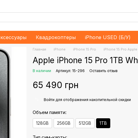
ксессуары
Квадрокоптеры
iPhone USED (Б/У)
Главная
iPhone
iPhone 15 Pro
iPhone 15 Pro Apple
Apple iPhone 15 Pro 1TB Wh
В наличии
Артикул: 15-296
Оставить отзыв
65 490 грн
%
Войти
для отображения накопительной скидки
Объем памяти:
128GB
256GB
512GB
1TB
Тип сим-карты: