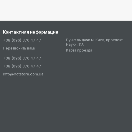
Контактная информация
+38 (096) 370 47 47
Пункт выдачи м. Киев, проспект
Науки, 11А
Перезвонить вам?
Карта проезда
+38 (096) 370 47 47
+38 (096) 370 47 47
info@hotstore.com.ua