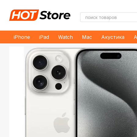
Перейти к основному контенту
iPhone
iPad
Watch
Mac
Акустика
А