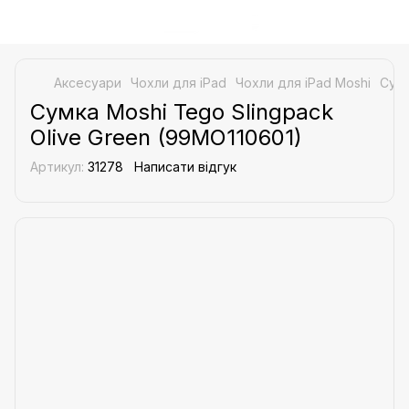
Аксесуари
Чохли для iPad
Чохли для iPad Moshi
Сумк
Сумка Moshi Tego Slingpack
Olive Green (99MO110601)
Артикул:
31278
Написати відгук