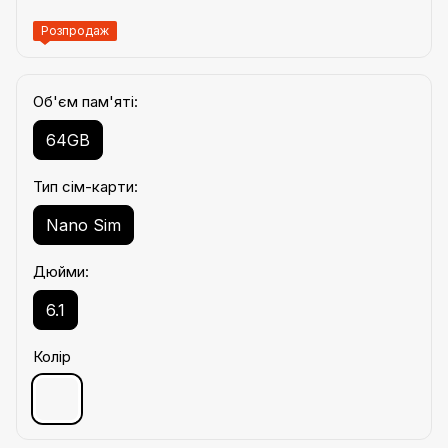
Розпродаж
Об'єм пам'яті:
64GB
Тип сім-карти:
Nano Sim
Дюйми:
6.1
Колір