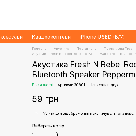
ксесуари
Квадрокоптери
iPhone USED (Б/У)
Головна
Акустика
Портативна
Портативна Fresh 
Акустика Fresh N Rebel Rockbox Bold L Waterproof Bluetoot
Акустика Fresh N Rebel Ro
Bluetooth Speaker Pepperm
В наявності
Артикул: 30801
Написати відгук
59 грн
%
Увійти
для відображення накопичувальної знижки
Виберіть колір