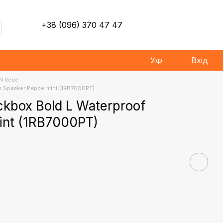
+38 (096) 370 47 47
Вхід
Укр
N Rebe
h Speaker Peppermint (1RB7000PT)
ckbox Bold L Waterproof
int (1RB7000PT)