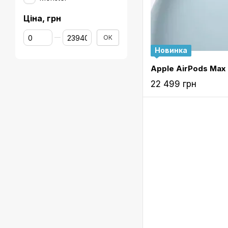
Ціна, грн
Від Ціна, грн
До Ціна, грн
ОК
Новинка
22 499 грн