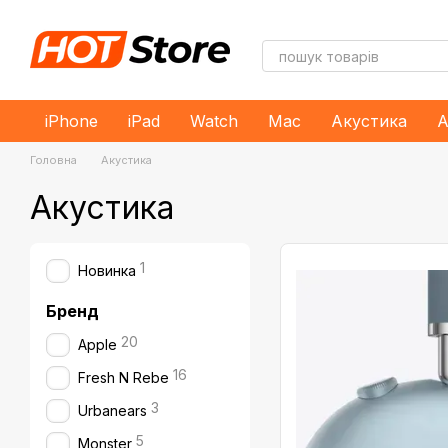
Перейти до основного контенту
iPhone
iPad
Watch
Mac
Акустика
А
Головна
Акустика
Акустика
1
Новинка
Бренд
20
Apple
16
Fresh N Rebe
3
Urbanears
5
Monster