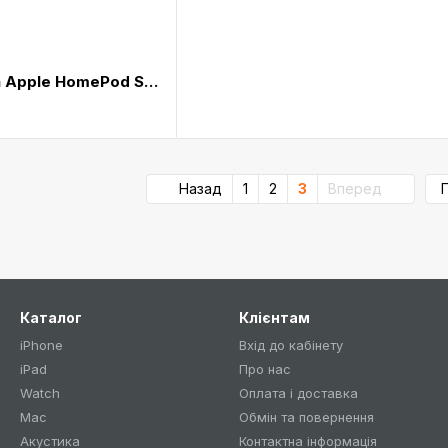
Акустична колонка Apple HomePod Space Gray (MQHW2)
Назад
1
2
3
Вперед
Каталог
Клієнтам
iPhone
Вхід до кабінету
iPad
Про нас
Watch
Оплата і доставка
Mac
Обмін та повернення
Акустика
Контактна інформація