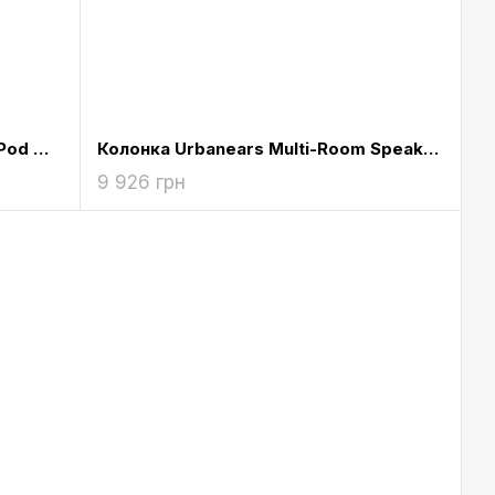
Акустична колонка Apple HomePod White (MQHV2)
Колонка Urbanears Multi-Room Speaker Baggen Vinyl Black (4091649)
9 926 грн