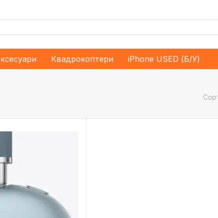
ксесуари
Квадрокоптери
iPhone USED (Б/У)
Сор