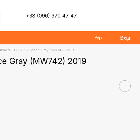
+38 (096) 370 47 47
Вхід
Укр
 iPad Wi-Fi 32GB Space Gray (MW742) 2019
ace Gray (MW742) 2019