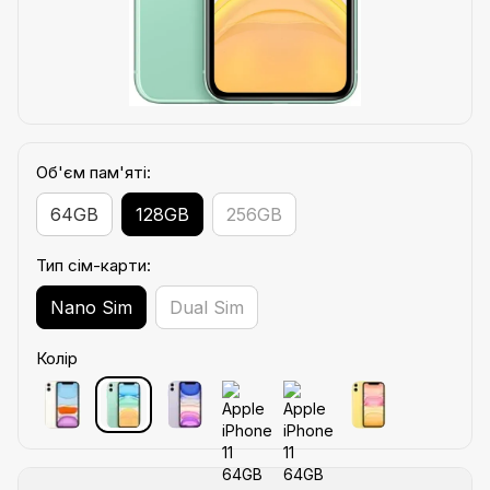
Об'єм пам'яті:
64GB
128GB
256GB
Тип сім-карти:
Nano Sim
Dual Sim
Колір