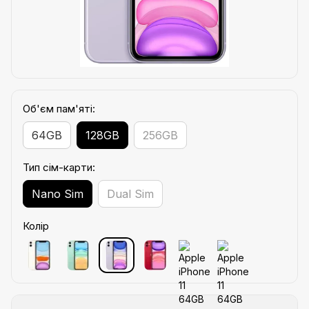
Об'єм пам'яті:
64GB
128GB
256GB
Тип сім-карти:
Nano Sim
Dual Sim
Колір