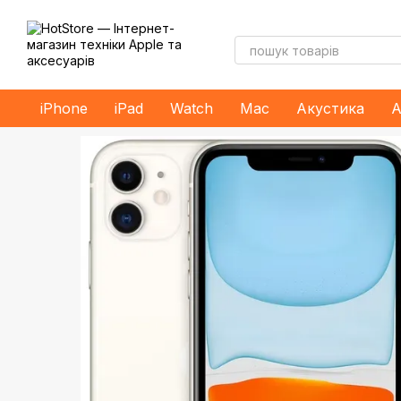
Перейти до основного контенту
iPhone
iPad
Watch
Mac
Акустика
А