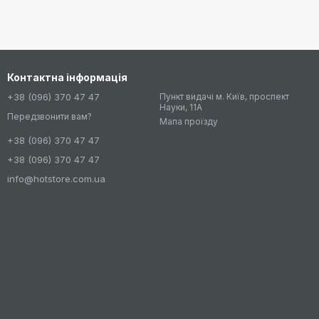
Контактна інформація
+38 (096) 370 47 47
Пункт видачі м. Київ, проспект
Науки, 11А
Передзвонити вам?
Мапа проїзду
+38 (096) 370 47 47
+38 (096) 370 47 47
info@hotstore.com.ua