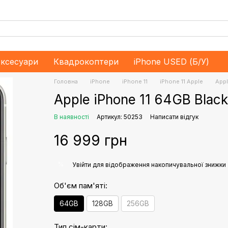
ксесуари
Квадрокоптери
iPhone USED (Б/У)
Головна
iPhone
iPhone 11
iPhone 11 Apple
Appl
Apple iPhone 11 64GB Blac
В наявності
Артикул: 50253
Написати відгук
16 999 грн
%
Увійти
для відображення накопичувальної знижки
Об'єм пам'яті:
64GB
128GB
256GB
Тип сім-карти: