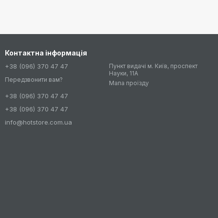
Контактна інформація
+38 (096) 370 47 47
Пункт видачі м. Київ, проспект
Науки, 11А
Передзвонити вам?
Мапа проїзду
+38 (096) 370 47 47
+38 (096) 370 47 47
info@hotstore.com.ua