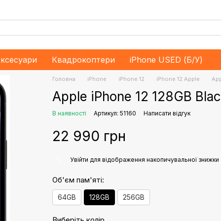
ксесуари
Квадрокоптери
iPhone USED (Б/У)
Головна
iPhone
iPhone 12
iPhone 12 Apple
App
Apple iPhone 12 128GB Bl
В наявності
Артикул: 51160
Написати відгук
22 990 грн
%
Увійти
для відображення накопичувальної знижки
Об'єм пам'яті:
64GB
128GB
256GB
Виберіть колір