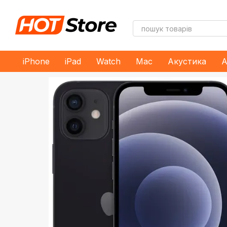
Перейти до основного контенту
iPhone
iPad
Watch
Mac
Акустика
А