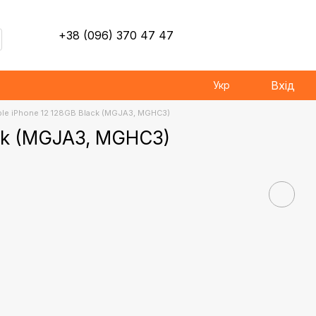
+38 (096) 370 47 47
Вхід
Укр
le iPhone 12 128GB Black (MGJA3, MGHC3)
ack (MGJA3, MGHC3)