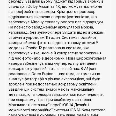
секунду. Завдяки цьому гаджет підтримує зйомку в
стандарті Dolby Vision та 4K, що можуть далеко не
всі професійні кінокамери. Крім цього процесор
відрізняється високою енергоефективністю, що
забезпечує Айфону тривалу роботу без підзарядки.
На повністю зарядженому акумуляторі можна,
наприклад, без зупинок переглядати відео в режимі
стрімінга упродовж 11 годин. Система подвійної
камери: зйомка фото та відео в нічному режимі У
моделях iPhone 12 реалізована система, яка
забезпечує чітке, якісне й контрастне зображення
під час фото- або відеозйомки. Нова широкоугольная
камера забезпечує відмінну передачу деталей і
кольорів як у денний, так і в нічний час. В Айфоні
реалізована Deep Fusion — система, автоматично
аналізує фотографії з різною експозицією, які були
зроблені при недостатньо яскравому освітленні.
Завдяки цій системі знімки мають максимальну
деталізацію, а кольори залишаються насиченими як
при яскравому, так і при слабкому освітленні.
Можливості останньої версії iOS 14 Дизайн і
можливості операційної системи iOS 14 були суттєво
переосмислені й оновлені. Ось лише деякі зі змін: