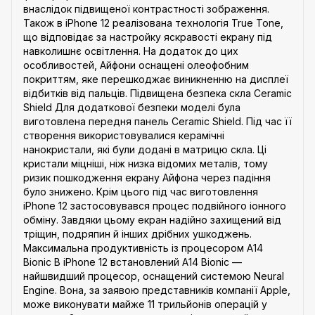
внаслідок підвищеної контрастності зображення.
Також в iPhone 12 реалізована технологія True Tone,
що відповідає за настройку яскравості екрану під
навколишнє освітлення. На додаток до цих
особливостей, Айфони оснащені олеофобним
покриттям, яке перешкоджає виникненню на дисплеї
відбитків від пальців. Підвищена безпека скла Ceramic
Shield Для додаткової безпеки моделі була
виготовлена передня панель Ceramic Shield. Під час її
створення використовувалися керамічні
нанокристали, які були додані в матрицю скла. Ці
кристали міцніші, ніж низка відомих металів, тому
ризик пошкодження екрану Айфона через падіння
було знижено. Крім цього під час виготовлення
iPhone 12 застосовувався процес подвійного іонного
обміну. Завдяки цьому екран надійно захищений від
тріщин, подряпин й інших дрібних ушкоджень.
Максимальна продуктивність із процесором A14
Bionic В iPhone 12 встановлений A14 Bionic —
найшвидший процесор, оснащений системою Neural
Engine. Вона, за заявою представників компанії Apple,
може виконувати майже 11 трильйонів операцій у