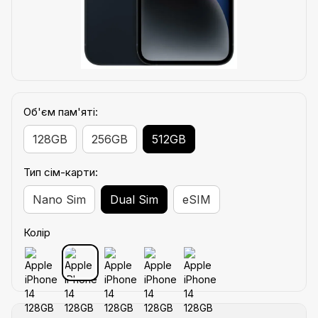
Об'єм пам'яті:
128GB
256GB
512GB
Тип сім-карти:
Nano Sim
Dual Sim
eSIM
Колір