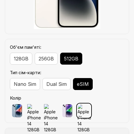
Об'єм пам'яті:
128GB
256GB
512GB
Тип сім-карти:
Nano Sim
Dual Sim
eSIM
Колір