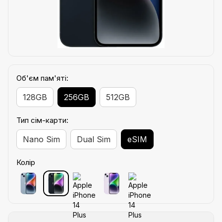
Об'єм пам'яті:
128GB
256GB
512GB
Тип сім-карти:
Nano Sim
Dual Sim
eSIM
Колір