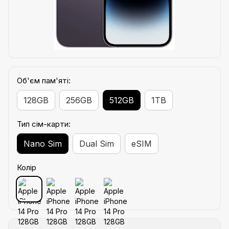
Об'єм пам'яті:
128GB
256GB
512GB
1TB
Тип сім-карти:
Nano Sim
Dual Sim
eSIM
Колір