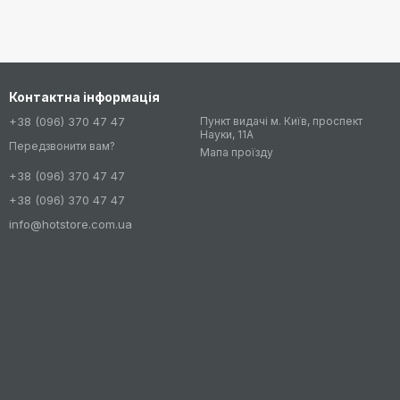
Контактна інформація
+38 (096) 370 47 47
Пункт видачі м. Київ, проспект
Науки, 11А
Передзвонити вам?
Мапа проїзду
+38 (096) 370 47 47
+38 (096) 370 47 47
info@hotstore.com.ua