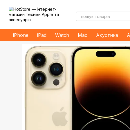
Перейти до основного контенту
iPhone
iPad
Watch
Mac
Акустика
А