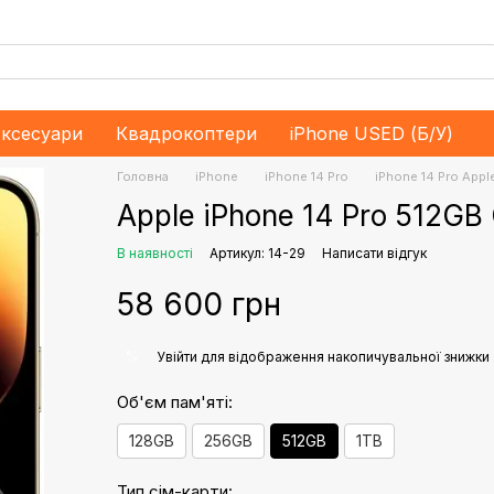
ксесуари
Квадрокоптери
iPhone USED (Б/У)
Головна
iPhone
iPhone 14 Pro
iPhone 14 Pro Appl
Apple iPhone 14 Pro 512GB
В наявності
Артикул: 14-29
Написати відгук
58 600 грн
%
Увійти
для відображення накопичувальної знижки
Об'єм пам'яті:
128GB
256GB
512GB
1TB
Тип сім-карти: