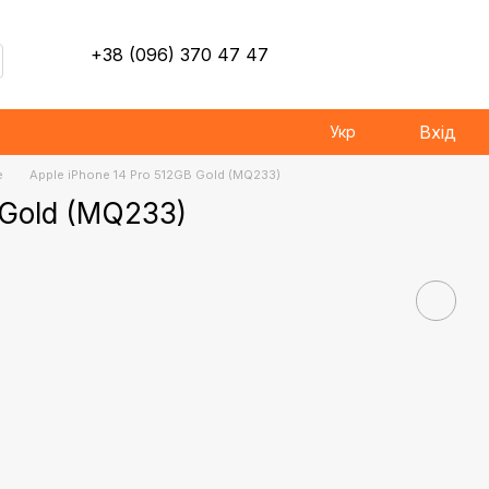
+38 (096) 370 47 47
Вхід
Укр
e
Apple iPhone 14 Pro 512GB Gold (MQ233)
 Gold (MQ233)