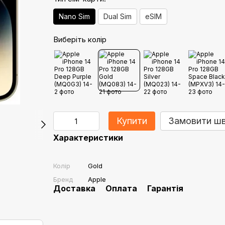
Nano Sim
Dual Sim
eSIM
Виберіть колір
Купити
Замовити ш
Характеристики
Колір
Gold
Бренд
Apple
Доставка
Оплата
Гарантія