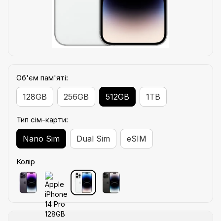
Об'єм пам'яті:
128GB
256GB
512GB
1TB
Тип сім-карти:
Nano Sim
Dual Sim
eSIM
Колір