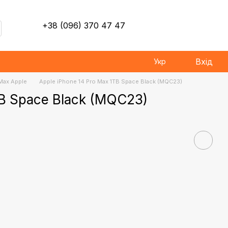
+38 (096) 370 47 47
Вхід
Укр
Max Apple
Apple iPhone 14 Pro Max 1TB Space Black (MQC23)
TB Space Black (MQC23)