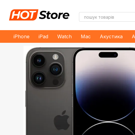
Перейти до основного контенту
iPhone
iPad
Watch
Mac
Акустика
А