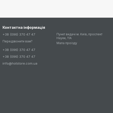
Контактна інформація
+38 (096) 370 47 47
Пункт видачі м. Київ, проспект
Науки, 11А
Передзвонити вам?
Мапа проїзду
+38 (096) 370 47 47
+38 (096) 370 47 47
info@hotstore.com.ua