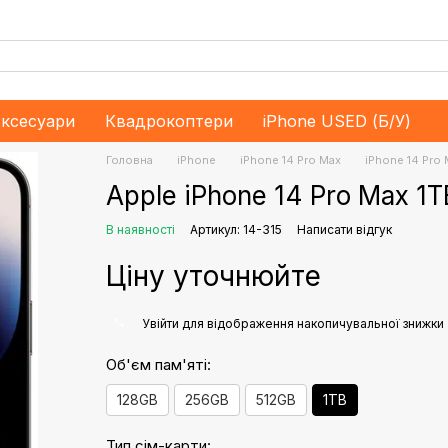
ксесуари
Квадрокоптери
iPhone USED (Б/У)
Головна
iPhone
iPhone 14 Pro Max
iPhone 14 Pro 
Apple iPhone 14 Pro Max 1
В наявності
Артикул: 14-315
Написати відгук
Ціну уточнюйте
%
Увійти
для відображення накопичувальної знижки
Об'єм пам'яті:
128GB
256GB
512GB
1TB
Тип сім-карти: