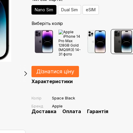
Nano Sim
Dual Sim
eSIM
Виберіть колір
Дізнатися ціну
Характеристики
Колір
Space Black
Бренд
Apple
Доставка
Оплата
Гарантія