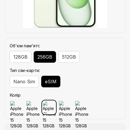
Об'єм пам'яті:
128GB
256GB
512GB
Тип сім-карти:
Nano Sim
eSIM
Колір