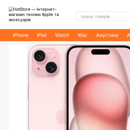
Перейти до основного контенту
iPhone
iPad
Watch
Mac
Акустика
А