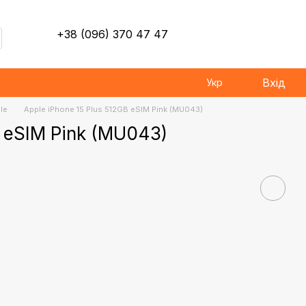
+38 (096) 370 47 47
Вхід
Укр
le
Apple iPhone 15 Plus 512GB eSIM Pink (MU043)
B eSIM Pink (MU043)