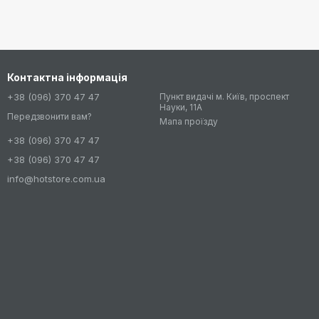
Контактна інформація
+38 (096) 370 47 47
Пункт видачі м. Київ, проспект
Науки, 11А
Передзвонити вам?
Мапа проїзду
+38 (096) 370 47 47
+38 (096) 370 47 47
info@hotstore.com.ua