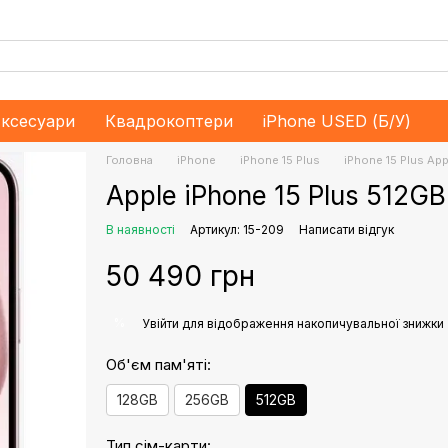
ксесуари
Квадрокоптери
iPhone USED (Б/У)
Головна
iPhone
iPhone 15 Plus
iPhone 15 Plus App
Apple iPhone 15 Plus 512G
В наявності
Артикул: 15-209
Написати відгук
50 490 грн
%
Увійти
для відображення накопичувальної знижки
Об'єм пам'яті:
128GB
256GB
512GB
Тип сім-карти: