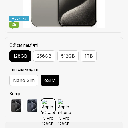
Новинка
Хіт
Об'єм пам'яті:
128GB
256GB
512GB
1TB
Тип сім-карти:
Nano Sim
eSIM
Колір