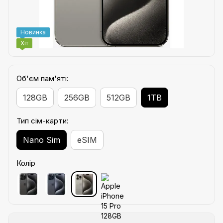
Новинка
Хіт
Об'єм пам'яті:
128GB
256GB
512GB
1TB
Тип сім-карти:
Nano Sim
eSIM
Колір