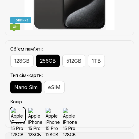
Новинка
Хіт
Об'єм пам'яті:
128GB
256GB
512GB
1TB
Тип сім-карти:
Nano Sim
eSIM
Колір