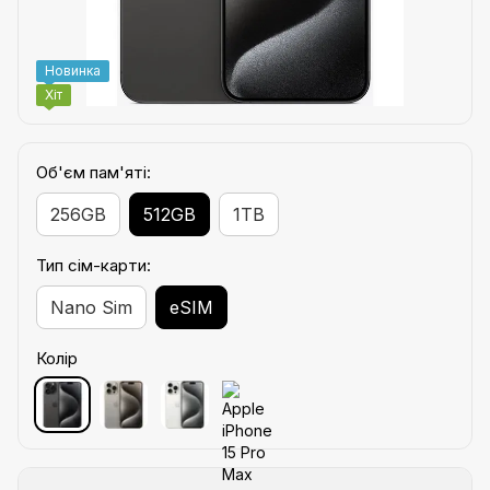
Новинка
Хіт
Об'єм пам'яті:
256GB
512GB
1TB
Тип сім-карти:
Nano Sim
eSIM
Колір