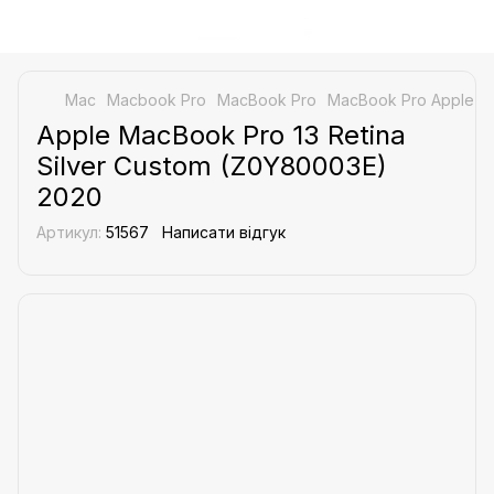
Mac
Macbook Pro
MacBook Pro
MacBook Pro Apple
A
Apple MacBook Pro 13 Retina
Silver Custom (Z0Y80003E)
2020
Артикул:
51567
Написати відгук