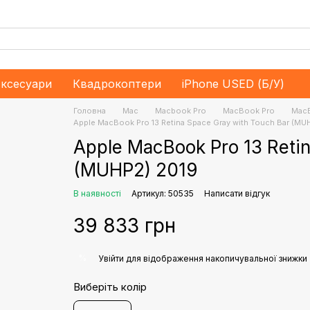
ксесуари
Квадрокоптери
iPhone USED (Б/У)
Головна
Mac
Macbook Pro
MacBook Pro
MacB
Apple MacBook Pro 13 Retina Space Gray with Touch Bar (MU
Apple MacBook Pro 13 Retin
(MUHP2) 2019
В наявності
Артикул: 50535
Написати відгук
39 833 грн
%
Увійти
для відображення накопичувальної знижки
Виберіть колір