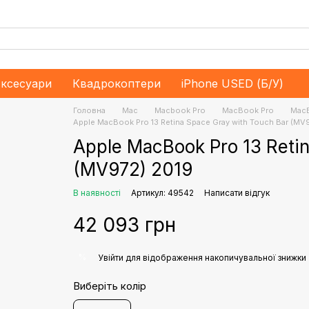
ксесуари
Квадрокоптери
iPhone USED (Б/У)
Головна
Mac
Macbook Pro
MacBook Pro
MacB
Apple MacBook Pro 13 Retina Space Gray with Touch Bar (MV
Apple MacBook Pro 13 Retin
(MV972) 2019
В наявності
Артикул: 49542
Написати відгук
42 093 грн
%
Увійти
для відображення накопичувальної знижки
Виберіть колір