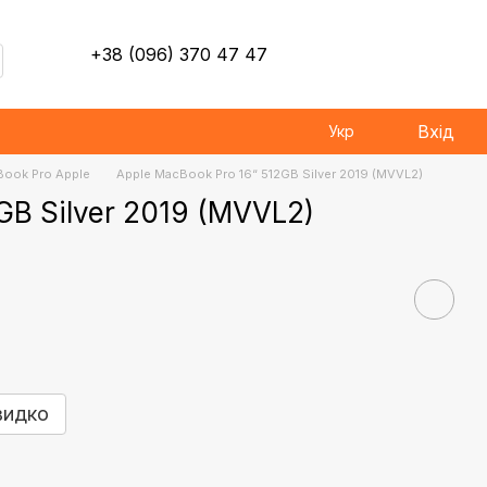
+38 (096) 370 47 47
Вхід
Укр
ook Pro Apple
Apple MacBook Pro 16“ 512GB Silver 2019 (MVVL2)
GB Silver 2019 (MVVL2)
видко