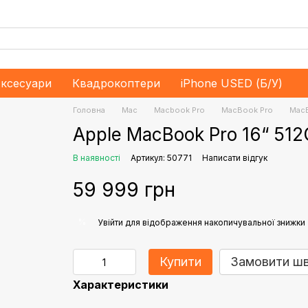
ксесуари
Квадрокоптери
iPhone USED (Б/У)
Головна
Mac
Macbook Pro
MacBook Pro
MacB
Apple MacBook Pro 16“ 512
В наявності
Артикул: 50771
Написати відгук
59 999 грн
%
Увійти
для відображення накопичувальної знижки
Купити
Замовити ш
Характеристики