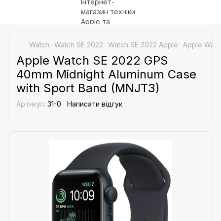
Watch
Watch SE 2022
Watch SE 2022 Apple
Apple Watc
Apple Watch SE 2022 GPS
40mm Midnight Aluminum Case
with Sport Band (MNJT3)
Артикул:
31-0
Написати відгук