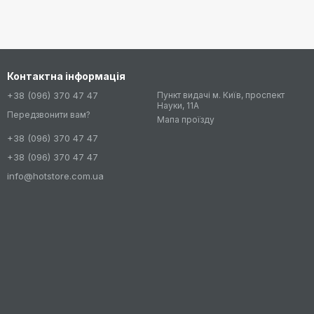
Контактна інформація
+38 (096) 370 47 47
Пункт видачі м. Київ, проспект
Науки, 11А
Передзвонити вам?
Мапа проїзду
+38 (096) 370 47 47
+38 (096) 370 47 47
info@hotstore.com.ua