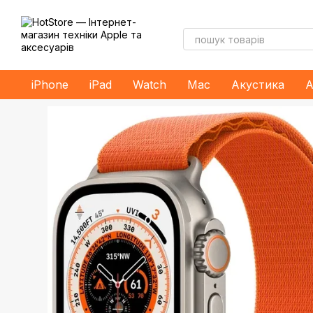
Перейти до основного контенту
iPhone
iPad
Watch
Mac
Акустика
А