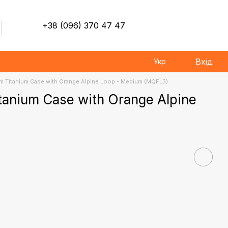
+38 (096) 370 47 47
Вхід
Укр
m Titanium Case with Orange Alpine Loop - Medium (MQFL3)
tanium Case with Orange Alpine