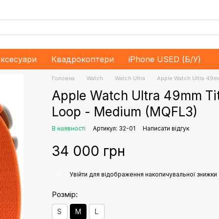
ксесуари
Квадрокоптери
iPhone USED (Б/У)
Головна
Watch
Watch Ultra
Apple Watch Ultra 49m
Apple Watch Ultra 49mm Ti
Loop - Medium (MQFL3)
В наявності
Артикул: 32-01
Написати відгук
34 000 грн
%
Увійти
для відображення накопичувальної знижки
Розмір:
S
M
L