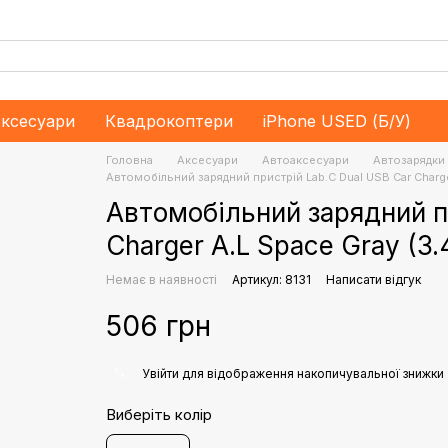
ксесуари
Квадрокоптери
iPhone USED (Б/У)
Головна
Аксесуари
Aвтоаксесуари
Автозарядки
Автомобільний зарядний пристрій Lab.C Dual USB Car Charge
Автомобільний зарядний п
Charger A.L Space Gray (3
Немає в наявності
Артикул: 8131
Написати відгук
506 грн
%
Увійти
для відображення накопичувальної знижки
Виберіть колір