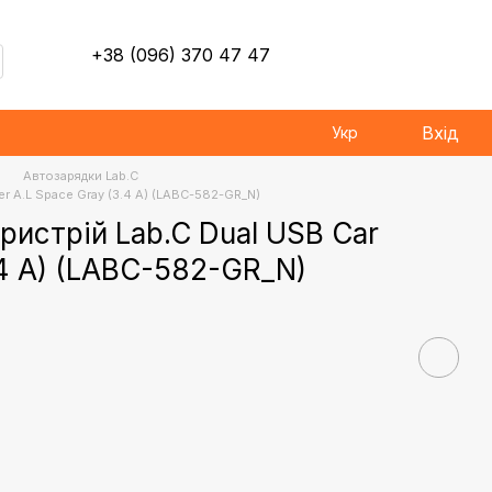
+38 (096) 370 47 47
Вхід
Укр
Автозарядки Lab.C
r A.L Space Gray (3.4 A) (LABC-582-GR_N)
ристрій Lab.C Dual USB Car
.4 A) (LABC-582-GR_N)