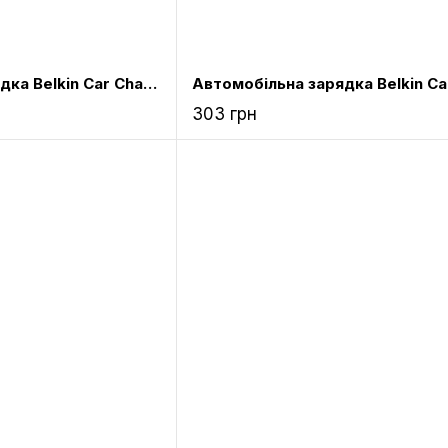
Автомобільна зарядка Belkin Car Charger 2.1 AMP/10 Watts - Black for iPhone 5/iPad/iPad mini
303 грн