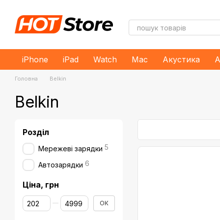
Перейти до основного контенту
iPhone
iPad
Watch
Mac
Акустика
А
Головна
Belkin
Belkin
Розділ
5
Мережеві зарядки
6
Автозарядки
Ціна, грн
Від Ціна, грн
До Ціна, грн
ОК