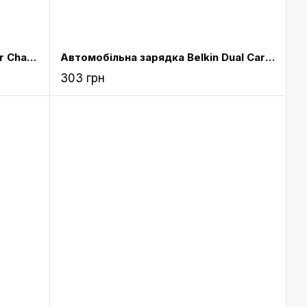
Автомобільна зарядка Belkin Car Charger with Lightning to USB Cable (10 watt/2.4 Amp) White
Автомобільна зарядка Belkin Dual Car Charger (10 Watt/2.1 Amp Per Port) White
303 грн