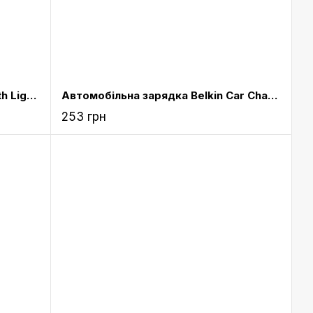
Автомобільна зарядка Belkin with Lightning to USB Cable (10 watt/1.2 м/2.1 Amp) Black
Автомобільна зарядка Belkin Car Charger 2.1 AMP/10 Watts - White for iPhone 5/iPad/iPad mini
253 грн