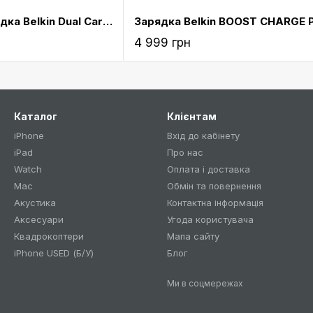
Автомобільна зарядка Belkin Dual Car Charger with Lightning to USB Cable (10 Watt/2.1 Amp Per Port) White
4 999 грн
Каталог
Клієнтам
iPhone
Вхід до кабінету
iPad
Про нас
Watch
Оплата і доставка
Mac
Обмін та повернення
Акустика
Контактна інформація
Аксесуари
Угода користувача
Квадрокоптери
Мапа сайту
iPhone USED (Б/У)
Блог
Ми в соцмережах