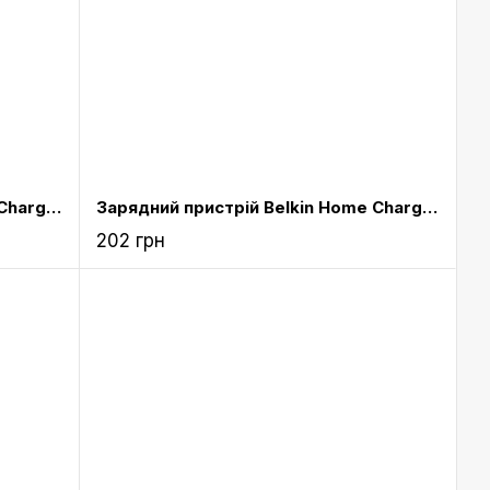
Зарядний пристрій Belkin Home Charger 1 USB port (5 Watt / 1 Amp) Purple
Зарядний пристрій Belkin Home Charger 1 USB port (5 Watt / 1 Amp) Red
202 грн