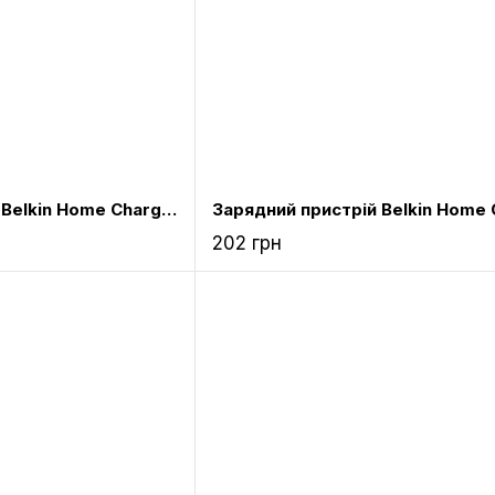
Зарядний пристрій Belkin Home Charger 1 USB port (5 Watt / 1 Amp) Pink
202 грн