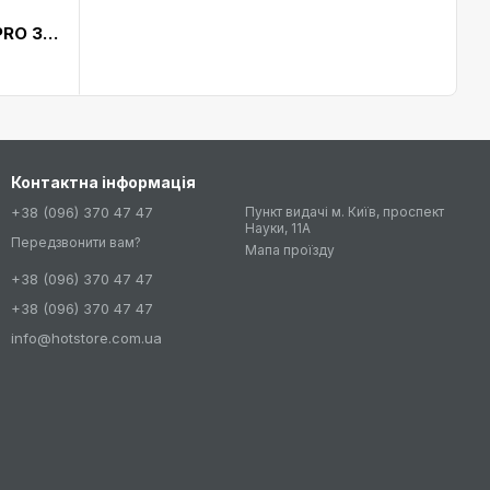
Зарядка Belkin BOOST CHARGE PRO 3-in-1 Wireless Charger with MagSafe White (WIZ009VFWH)
Контактна інформація
+38 (096) 370 47 47
Пункт видачі м. Київ, проспект
Науки, 11А
Передзвонити вам?
Мапа проїзду
+38 (096) 370 47 47
+38 (096) 370 47 47
info@hotstore.com.ua