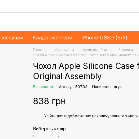
ксесуари
Квадрокоптери
iPhone USED (Б/У)
Головна
Аксесуари
Чохли для iPhone
Чохли для 
Чохол Apple Silicone Case for iPhone 11 Pro Max Clementine 
Чохол Apple Silicone Case 
Original Assembly
В наявності
Артикул: 50733
Написати відгук
838 грн
%
Увійти
для відображення накопичувальної знижки
Виберіть колір