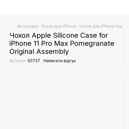
Аксесуари
Чохли для iPhone
Чохли для iPhone Інші
Ч
Чохол Apple Silicone Case for
iPhone 11 Pro Max Pomegranate
Original Assembly
Артикул:
50737
Написати відгук