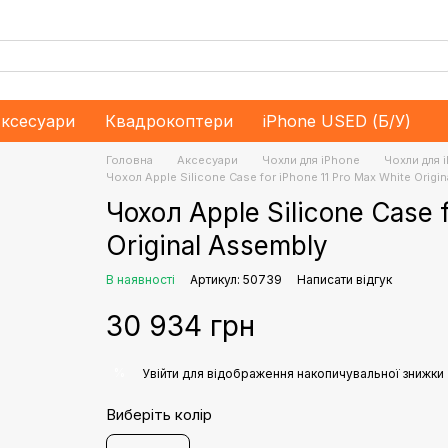
ксесуари
Квадрокоптери
iPhone USED (Б/У)
Головна
Аксесуари
Чохли для iPhone
Чохли для 
Чохол Apple Silicone Case for iPhone 11 Pro Max White Origi
Чохол Apple Silicone Case 
Original Assembly
В наявності
Артикул: 50739
Написати відгук
30 934 грн
%
Увійти
для відображення накопичувальної знижки
Виберіть колір