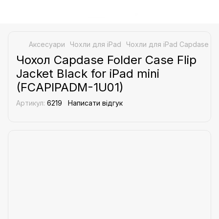
Аксесуари
Чохли для iPad
Чохли для iPad Capdase
Ч
Чохол Capdase Folder Case Flip
Jacket Black for iPad mini
(FCAPIPADM-1U01)
Артикул:
6219
Написати відгук