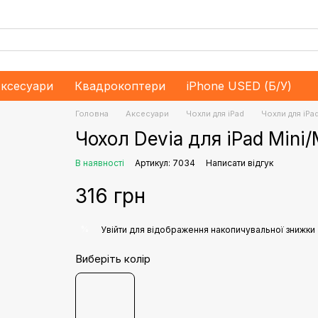
ксесуари
Квадрокоптери
iPhone USED (Б/У)
Головна
Аксесуари
Чохли для iPad
Чохли для iPa
Чохол Devia для iPad Mini/
В наявності
Артикул: 7034
Написати відгук
316 грн
%
Увійти
для відображення накопичувальної знижки
Виберіть колір