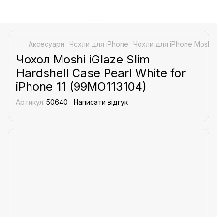
Аксесуари
Чохли для iPhone
Чохли для iPhone Moshi
Чохол Moshi iGlaze Slim
Hardshell Case Pearl White for
iPhone 11 (99MO113104)
Артикул:
50640
Написати відгук