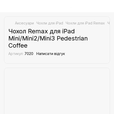
Аксесуари
Чохли для iPad
Чохли для iPad Remax
Чох
Чохол Remax для iPad
Mini/Mini2/Mini3 Pedestrian
Coffee
Артикул:
7020
Написати відгук