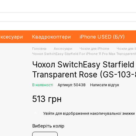
ксесуари
Квадрокоптери
iPhone USED (Б/У)
Головна
Аксесуари
Чохли для iPhone
Чохли для 
Чохол SwitchEasy Starfield For iPhone 11 Pro Max Transparen
Чохол SwitchEasy Starfield 
Transparent Rose (GS-103-
В наявності
Артикул: 50438
Написати відгук
513 грн
%
Увійти
для відображення накопичувальної знижки
Виберіть колір