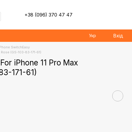
+38 (096) 370 47 47
Вхід
Укр
iPhone SwitchEasy
t Rose (GS-103-83-171-61)
For iPhone 11 Pro Max
83-171-61)