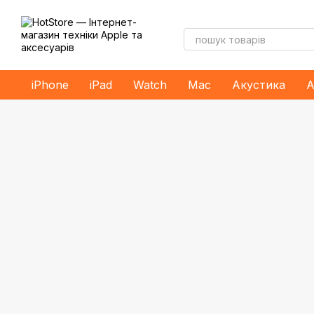
Перейти до основного контенту
iPhone
iPad
Watch
Mac
Акустика
А