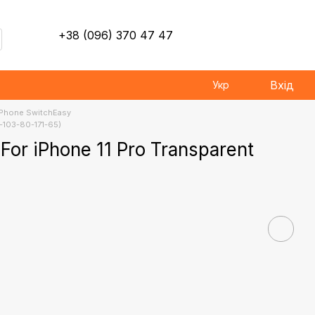
+38 (096) 370 47 47
Вхід
Укр
iPhone SwitchEasy
S-103-80-171-65)
For iPhone 11 Pro Transparent