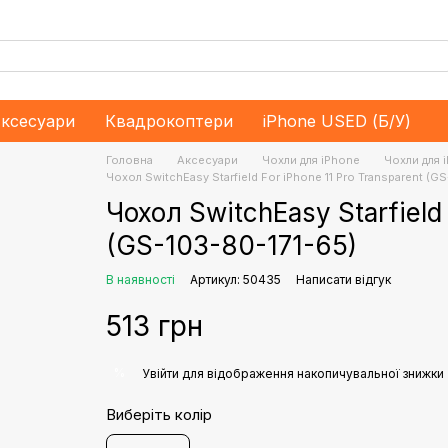
ксесуари
Квадрокоптери
iPhone USED (Б/У)
Головна
Аксесуари
Чохли для iPhone
Чохли для 
Чохол SwitchEasy Starfield For iPhone 11 Pro Transparent (G
Чохол SwitchEasy Starfield 
(GS-103-80-171-65)
В наявності
Артикул: 50435
Написати відгук
513 грн
%
Увійти
для відображення накопичувальної знижки
Виберіть колір