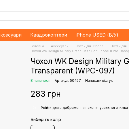
ксесуари
Квадрокоптери
iPhone USED (Б/У)
Головна
Аксесуари
Чохли для iPhone
Чохли для 
Чохол WK Design Military Grade Case For iPhone 11 Pro Tran
Чохол WK Design Military G
Transparent (WPC-097)
В наявності
Артикул: 50457
Написати відгук
283 грн
%
Увійти
для відображення накопичувальної знижки
Виберіть колір