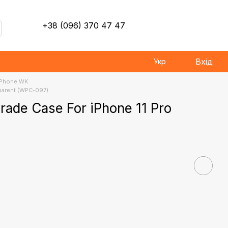
+38 (096) 370 47 47
Вхід
Укр
iPhone WK
sparent (WPC-097)
rade Case For iPhone 11 Pro