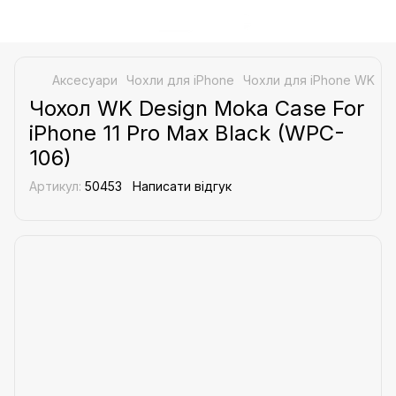
Аксесуари
Чохли для iPhone
Чохли для iPhone WK
Ч
Чохол WK Design Moka Case For
iPhone 11 Pro Max Black (WPC-
106)
Артикул:
50453
Написати відгук