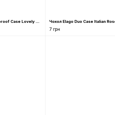
Чохол Elago Waterproof Case Lovely Pink for Airpods (EAPWF-BA-LPK)
7 грн