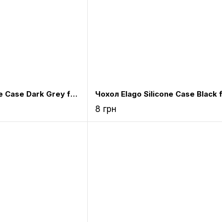
Чохол Elago Silicone Case Dark Grey for Airpods (EAPSC-DGY)
8 грн