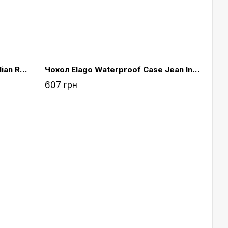
Чохол Elago Waterproof Case Italian Rose for Airpods (EAPWF-BA-IRO)
Чохол Elago Waterproof Case Jean Indigo for Airpods (EAPWF-BA-JIN)
607 грн