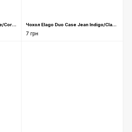
Чохол Elago Duo Case Italian Rose/Coral Blue/Yellow for Airpods (EAPDO-IRO-CBLYE)
Чохол Elago Duo Case Jean Indigo/Classic White/Yellow for Airpods (EAPDO-JIN-CWHYE)
7 грн