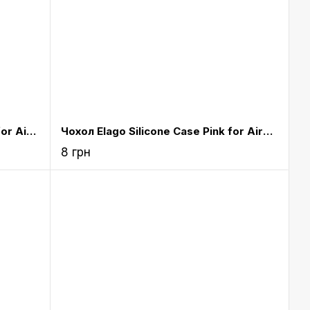
Чохол Elago Silicone Case Black for Airpods (EAPSC-BK)
Чохол Elago Silicone Case Pink for Airpods (EAPSC-PK)
8 грн