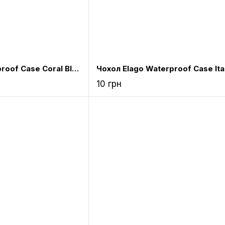
Чохол Elago Waterproof Case Coral Blue for Airpods (EAPWF-BA-CBL)
10 грн