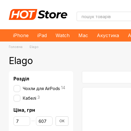
Перейти до основного контенту
iPhone
iPad
Watch
Mac
Акустика
А
Головна
Elago
Elago
Розділ
14
Чохли для AirPods
3
Кабелі
Ціна, грн
Від Ціна, грн
До Ціна, грн
ОК