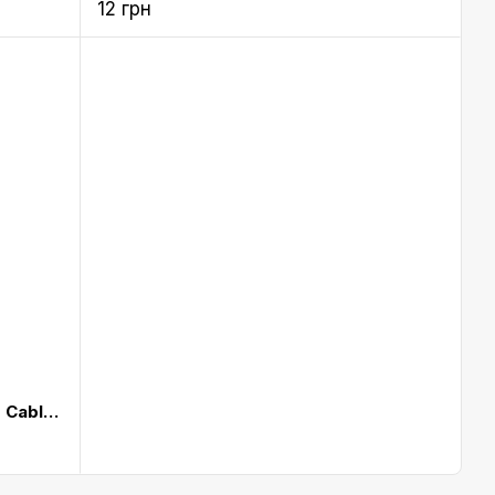
12 грн
Кабель Elago Aluminum Lightning Cable Rose Gold (ECA-ALRGD-IPL)