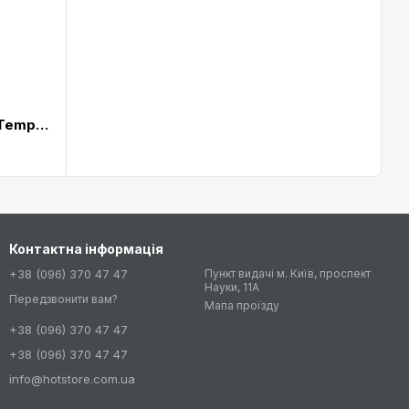
Захисне скло iBacks Full Screen Tempered Glass for iPhone 6 Plus Space Gray
Контактна інформація
+38 (096) 370 47 47
Пункт видачі м. Київ, проспект
Науки, 11А
Передзвонити вам?
Мапа проїзду
+38 (096) 370 47 47
+38 (096) 370 47 47
info@hotstore.com.ua