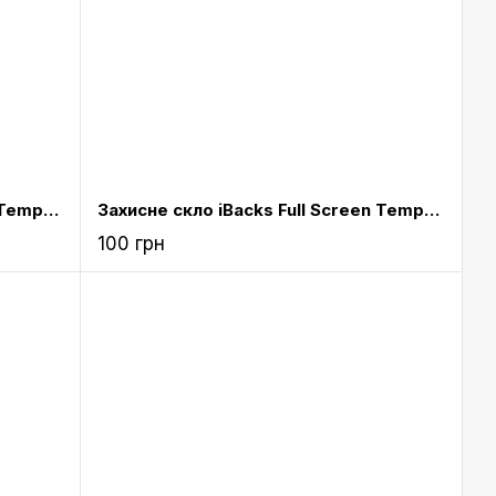
Захисне скло iBacks Full Screen Tempered Glass for iPhone 6 Silver
Захисне скло iBacks Full Screen Tempered Glass for iPhone 6 Plus Silver
100 грн