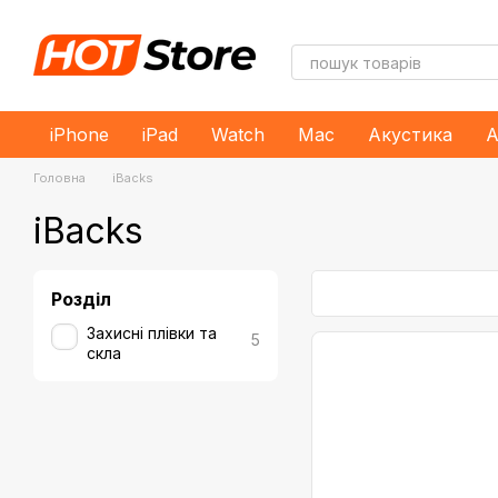
Перейти до основного контенту
iPhone
iPad
Watch
Mac
Акустика
А
Головна
iBacks
iBacks
Розділ
Захисні плівки та
5
скла