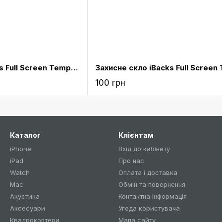
Захисне скло iBacks Full Screen Tempered Glass for iPhone 6 Plus Pink
100 грн
Каталог
Клієнтам
iPhone
Вхід до кабінету
iPad
Про нас
Watch
Оплата і доставка
Mac
Обмін та повернення
Акустика
Контактна інформація
Аксесуари
Угода користувача
Квадрокоптери
Мапа сайту