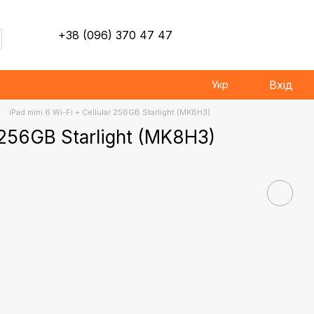
+38 (096) 370 47 47
Вхід
Укр
iPad mini 6 Wi-Fi + Cellular 256GB Starlight (MK8H3)
r 256GB Starlight (MK8H3)