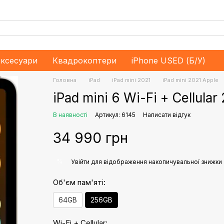
ксесуари
Квадрокоптери
iPhone USED (Б/У)
Головна
iPad
iPad mini 2021
iPad mini 2021 Apple
iPad mini 6 Wi-Fi + Cellula
В наявності
Артикул: 6145
Написати відгук
34 990 грн
%
Увійти
для відображення накопичувальної знижки
Об'єм пам'яті:
64GB
256GB
Wi-Fi + Cellular: