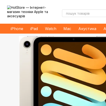
Перейти до основного контенту
iPhone
iPad
Watch
Mac
Акустика
А