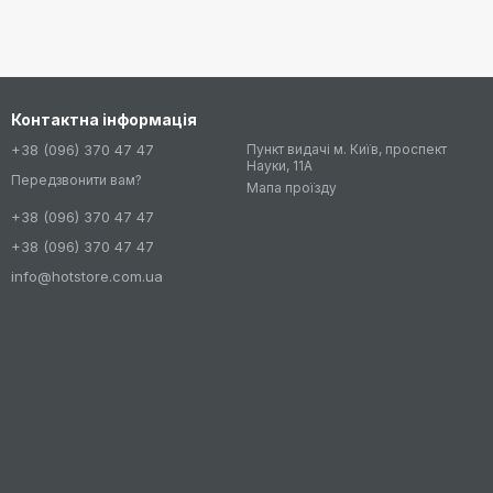
Контактна інформація
+38 (096) 370 47 47
Пункт видачі м. Київ, проспект
Науки, 11А
Передзвонити вам?
Мапа проїзду
+38 (096) 370 47 47
+38 (096) 370 47 47
info@hotstore.com.ua