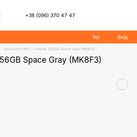
+38 (096) 370 47 47
Вхід
Укр
iPad mini 6 WiFi + Cellular 256GB Space Gray (MK8F3)
r 256GB Space Gray (MK8F3)