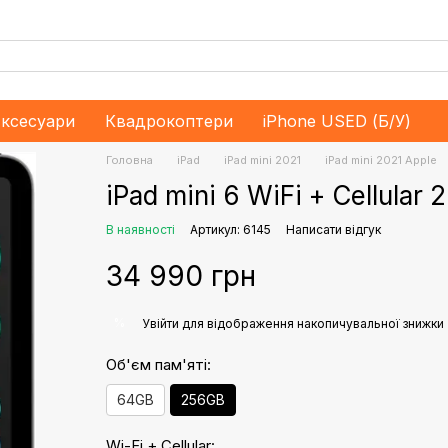
ксесуари
Квадрокоптери
iPhone USED (Б/У)
Головна
iPad
iPad mini 2021
iPad mini 2021 Apple
iPad mini 6 WiFi + Cellula
В наявності
Артикул: 6145
Написати відгук
34 990 грн
%
Увійти
для відображення накопичувальної знижки
Об'єм пам'яті:
64GB
256GB
Wi-Fi + Cellular: