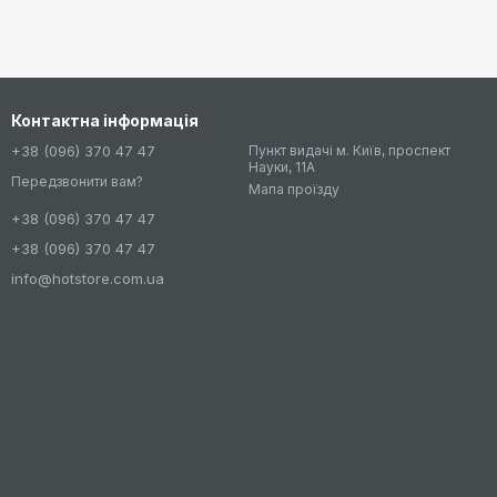
Контактна інформація
+38 (096) 370 47 47
Пункт видачі м. Київ, проспект
Науки, 11А
Передзвонити вам?
Мапа проїзду
+38 (096) 370 47 47
+38 (096) 370 47 47
info@hotstore.com.ua