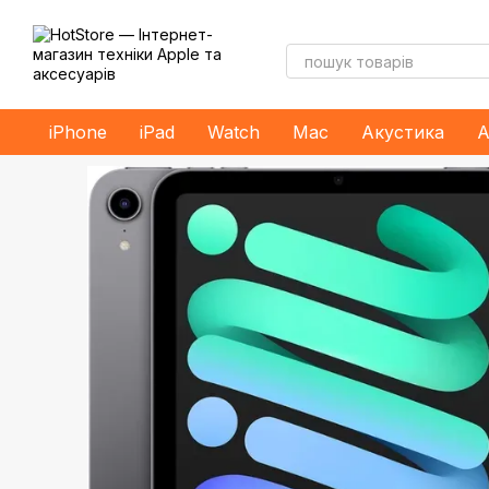
Перейти до основного контенту
iPhone
iPad
Watch
Mac
Акустика
А