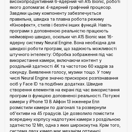
високопродуктивний 6-ядерний чіп A15 Bionic, роботі
якого допомагає 4-ядерний графічний процесор.
Завдяки цьому компоненту забезпечується
правильна, швидка та плавна робота режиму
«Кіноефект», стилів і безлічі інших функцій. Навіть
програми з доповненою реальністю працюють
неймовірно швидко, оскільки чіп A15 Bionic має 16-
ядерну систему Neural Engine. Вона необхідна для
швидкої роботи програм, що задіюють можливості
штучного інтелекту: Обробка зображення під час
використання камери, включаючи контент у
роздільній здатності 4K та частотою 60 кадрів за
секунду. Виявлення голосу, музики тощо. У тому
числі Neural Engine значно прискорює розпізнавання
осіб у Face ID та подібних додатках. Швидке
створення елементів на екрані під час використання
програм із функцією доповненої реальності. Потужні
камери у iPhone 13 В Айфон 13 інженери Епл
розмістили камери по діагоналі та розвернули
об’єктиви на 45 градусів. Це дозволило помістити
всередину корпусу надпотужні камери з роздільною
здатністю 12 Мп, одна з яких ширококутна. Крім того,
система двох камер має механізм оптичної