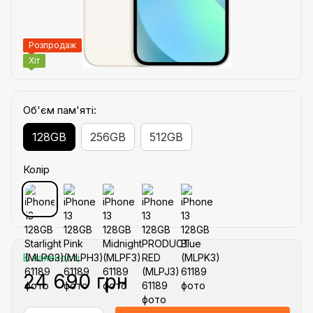
Розпродаж
Хіт
Об'єм пам'яті:
128GB
256GB
512GB
Колір
В наявності
24 690 грн