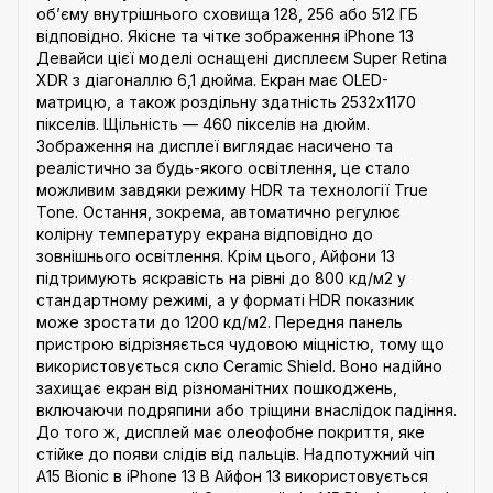
об’єму внутрішнього сховища 128, 256 або 512 ГБ
відповідно. Якісне та чітке зображення iPhone 13
Девайси цієї моделі оснащені дисплеєм Super Retina
XDR з діагоналлю 6,1 дюйма. Екран має OLED-
матрицю, а також роздільну здатність 2532x1170
пікселів. Щільність — 460 пікселів на дюйм.
Зображення на дисплеї виглядає насичено та
реалістично за будь-якого освітлення, це стало
можливим завдяки режиму HDR та технології True
Tone. Остання, зокрема, автоматично регулює
колірну температуру екрана відповідно до
зовнішнього освітлення. Крім цього, Айфони 13
підтримують яскравість на рівні до 800 кд/м2 у
стандартному режимі, а у форматі HDR показник
може зростати до 1200 кд/м2. Передня панель
пристрою відрізняється чудовою міцністю, тому що
використовується скло Ceramic Shield. Воно надійно
захищає екран від різноманітних пошкоджень,
включаючи подряпини або тріщини внаслідок падіння.
До того ж, дисплей має олеофобне покриття, яке
стійке до появи слідів від пальців. Надпотужний чіп
A15 Bionic в iPhone 13 В Айфон 13 використовується