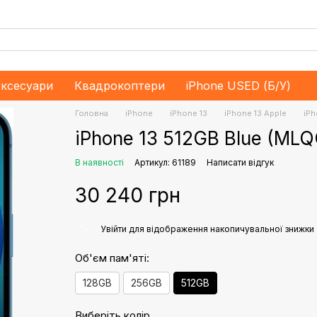
ксесуари
Квадрокоптери
iPhone USED (Б/У)
Головна
iPhone
iPhone 13
iPhone 13 Apple
iPh
iPhone 13 512GB Blue (MLQ
В наявності
Артикул: 61189
Написати відгук
30 240 грн
%
Увійти
для відображення накопичувальної знижки
Об'єм пам'яті:
128GB
256GB
512GB
Виберіть колір