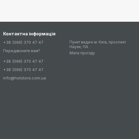
Контактна інформація
+38 (096) 370 47 47
Пункт видачі м. Київ, проспект
Науки, 11А
Передзвонити вам?
Мапа проїзду
+38 (096) 370 47 47
+38 (096) 370 47 47
info@hotstore.com.ua