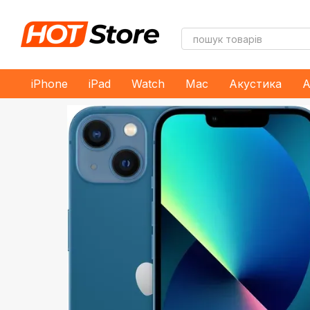
Перейти до основного контенту
iPhone
iPad
Watch
Mac
Акустика
А